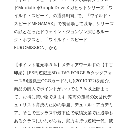
ドMediafire|GoogleDriveメガヒットシリーズ「ワ
イルド・スピード」の通算9作目で、「ワイルド・
スピードMEGAMAX」で初登場して以降、シリーズ
の顔となったドウェイン・ジョンソン演じるルー
ク・ホブスと、「ワイルド・スピード
EUROMISSION」から
【ポイント還元率３％】メディアワールドの【中古
即納】[PSP]遊戯王5D's TAG FORCE 6(タッグフォ
ース6)(遊戯王OCGカードなし)(20110922)を紹介。
商品の購入でポイントがいつでも３％以上貯まっ
て、お得に買い物できます. 南海の孤島の次世代デ
ュエリスト育成のための学園、デュエル・アカデミ
ア。そこで三クラス中最下位で成績次第では退学も
あるクラスにいながらも、実力を持つ遊城十代。彼