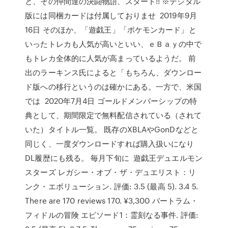
と、その仲間達の決闘物語、スタート!! ※デジタル
版には同梱カードは付属しておりませ 2019年9月
16日 そのほか、「遊戯王」「ポケモンカード」と
いったトレカも人気が高いといい、ｅＢａｙの中で
もトレカ全体的に人気が高まっているようだ。 前
出のラーキンス氏によると「もちろん、ダウンロー
ド版への移行というのは確かにある。一方で、米国
では 2020年7月4日 ゴールドメンバーシップの特
典として、期間限定で無料配信されている（されて
いた）タイトル一覧。 既存のXBLAやGonDなどと
同じく、一度ダウンロードすれば購入扱いになり
DL履歴にも残る。 毎月下旬に 遊戯王デュエルモン
スターズ レガシー・オブ・ザ・デュエリスト：リ
ンク・エボリューション. 評価: 3.5 (最高 5). 3.4 5.
There are 170 reviews 170. ¥3,300 バートラム・
フィドルの冒険 エピソード1：霊刻なる事件. 評価: