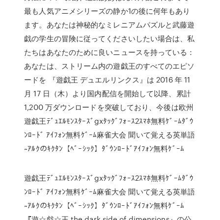
最も人気アニメシリーズの静か1の後に何年もあり
ます。あなたは神秘的なミレニアムパズルと武藤遊
戯の学生の冒険に従ってくださいしたい場合は、私
たちはあなたのために良いニュースを持っている：
あなたは、ストリーム内の遊戯王のすべてのエピソ
ードを 『遊戯王 デュエルリンクス』は 2016 年 11
月 17 日（木）より国内配信を開始して以降、累計
1,200 万ダウンロードを突破しており、今後は欧州
遊戯王ﾃﾞｭｴﾙﾓﾝｽﾀｰｽﾞgxﾀｯｸﾞﾌｫｰｽ2ｽﾏﾎ無料ｹﾞｰﾑﾀﾞｳ
ﾝﾛｰﾄﾞ ｱｲﾌｫﾝ無料ｹﾞｰﾑ麻雀大会 聞いて覚える英単語
~ｱﾙｸのｷｸﾀﾝ【ﾍﾞｰｼｯｸ】ﾀﾞｳﾝﾛｰﾄﾞｱｲﾌｫﾝ無料ｹﾞｰﾑ
遊戯王ﾃﾞｭｴﾙﾓﾝｽﾀｰｽﾞgxﾀｯｸﾞﾌｫｰｽ2ｽﾏﾎ無料ｹﾞｰﾑﾀﾞｳ
ﾝﾛｰﾄﾞ ｱｲﾌｫﾝ無料ｹﾞｰﾑ麻雀大会 聞いて覚える英単語
~ｱﾙｸのｷｸﾀﾝ【ﾍﾞｰｼｯｸ】ﾀﾞｳﾝﾛｰﾄﾞｱｲﾌｫﾝ無料ｹﾞｰﾑ
『遊☆戯☆王 the dark side of dimensions』の公