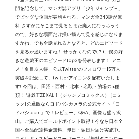
開を記念して、マンガ誌アプリ「少年ジャンプ＋」
でビッグな企画が実施される。マンガ全343話が無
料 さすがにそこまで見るとまた廃人になっちゃう
ので、好きな場面だけ掻い摘んで見る感じになりま
すかね。でも全話見れるとなると、どのエピソード
を見るか迷いますね！ せっかくなので(？)、僕の好
きな遊戯王のエピソードtop3を発表します！ アニ
メ「夏目友人帳」公式Twitterのフォロワー15万人
突破を記念して、twitterアイコンを配布いたしま
す! 今回は、田沼・西村・北本・名取・的場の5種
類！ 遊戯王ZEXAL 1（ジャンプコミックス） [コミ
ック]の通販ならヨドバシカメラの公式サイト「ヨ
ドバシ.com」で！レビュー、Q&A、画像も盛り沢
山。ご購入でゴールドポイント取得！今なら日本全
国へ全品配達料金無料、即日・翌日お届け実施中。
ワイルド・スピードスーパーコンボ無料ダウンロー