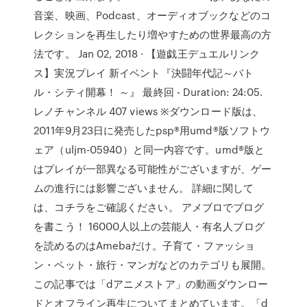
音楽、映画、Podcast、オーディオブックなどのコ
レクションを再生したり増やすための世界最高の方
法です。 Jan 02, 2018 · 【遊戯王デュエルリンク
ス】実況プレイ 新イベント『決闘年代記～バト
ル・シティ開幕！ ～』 最終回 - Duration: 24:05.
レノチャンネル 407 views ※ダウンロード版は、
2011年9月23日に発売したpsp®用umd®版ソフトウ
ェア（uljm-05940）と同一内容です。umd®版と
はプレイが一部異なる可能性がございますが、ゲー
ムの進行には影響ございません。 詳細に関して
は、コチラをご確認ください。 アメブロでブログ
を書こう！ 16000人以上の芸能人・有名人ブログ
を読めるのはAmebaだけ。子育て・ファッショ
ン・ペット・旅行・マンガなどのカテゴリも展開。
この記事では「dアニメストア」の動画ダウンロー
ドとオフライン再生についてまとめています。「d