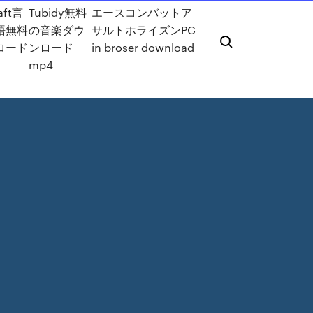
aft言
Tubidy無料
エースコンバットア
語無料
の音楽ダウ
サルトホライズンPC
ロード
ンロード
in broser download
mp4