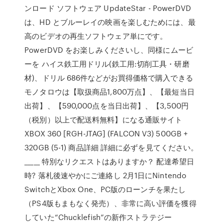
ンロード ソフトウェア UpdateStar - PowerDVD
は、HD とブルーレイの映画を楽しむためには、最
高のビデオの再生ソフトウェア単にです。
PowerDVD をお楽しみくださいし、同様にムービ
ーを ハイス鉄工用ドリル(鉄工用:切削工具・研磨
材)、ドリル 686件などがお買得価格で購入できる
モノタロウは【取扱商品1,800万点】、【最短当日
出荷】、【590,000点を当日出荷】、【3,500円
（税別）以上で配送料無料】になる通販サイト
XBOX 360 [RGH-JTAG] (FALCON V3) 500GB +
320GB (5-1) 商品詳細 詳細に必ずを見てください。
_____ 特別なリクエストはありますか？ 配達希望日
時? 落札後速やかにご連絡し 2月1日にNintendo
SwitchとXbox One、PC版のローンチを果たし
（PS4版もまもなく発売）、非常に高い評価を獲得
していた“Chucklefish”の新作ストラテジー