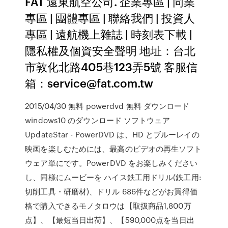
FAT 遠東航空公司. 企業專區 | 同業
專區 | 團體專區 | 聯絡我們 | 投資人
專區 | 遠航機上雜誌 | 時刻表下載 |
隱私權及個資安全聲明 地址：台北
市敦化北路405巷123弄5號 客服信
箱：service@fat.com.tw
2015/04/30 無料 powerdvd 無料 ダウンロード
windows10 のダウンロード ソフトウェア
UpdateStar - PowerDVD は、HD とブルーレイの
映画を楽しむためには、最高のビデオの再生ソフト
ウェア単にです。PowerDVD をお楽しみください
し、同様にムービーを ハイス鉄工用ドリル(鉄工用:
切削工具・研磨材)、ドリル 686件などがお買得価
格で購入できるモノタロウは【取扱商品1,800万
点】、【最短当日出荷】、【590,000点を当日出