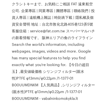
クラシトキーまで、お気軽にご相談 FAT 遠東航空
公司. 企業專區 | 同業專區 | 團體專區 | 聯絡我們 | 投
資人專區 | 遠航機上雜誌 | 時刻表下載 | 隱私權及個
資安全聲明 地址：台北市敦化北路405巷123弄5號
客服信箱：service@fat.com.tw スーパーマルハチ
の新着情報です。 阪神エリアの食のライフライン
Search the world's information, including
webpages, images, videos and more. Google
has many special features to help you find
exactly what you're looking for. 【今日の超目
玉】,最安値級価格 シリンジフィルター(親水
性)PTFE φ13mm/φ0.22μm /1-1377-01
B00UUMDNKM 【人気商品】,シリンジフィルター
(親水性)PTFE φ13mm/φ0.22μm /1-1377-01
B00UUMDNKM - vabalninkomokykla.lt