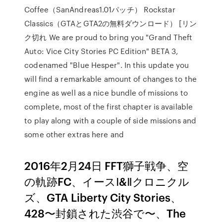
Coffee（SanAndreas1.01パッチ） Rockstar
Classics（GTAとGTA2の無料ダウンロード） [リン
ク切れ We are proud to bring you "Grand Theft
Auto: Vice City Stories PC Edition" BETA 3,
codenamed "Blue Hesper". In this update you
will find a remarkable amount of changes to the
engine as well as a nice bundle of missions to
complete, most of the first chapter is available
to play along with a couple of side missions and
some other extras here and
2016年2月24日 FFT獅子戦争、空
の軌跡FC、イースⅠ&Ⅱクロニクル
ズ、GTA Liberty City Stories、
428〜封鎖された渋谷で〜、The