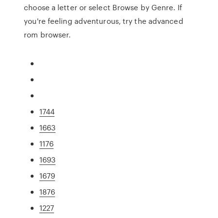
choose a letter or select Browse by Genre. If
you're feeling adventurous, try the advanced
rom browser.
1744
1663
1176
1693
1679
1876
1227