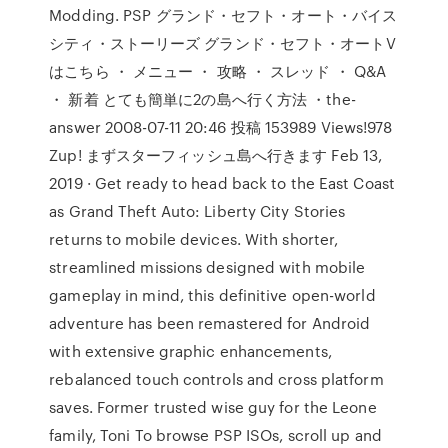
Modding. PSP グランド・セフト・オート・バイス
シティ・ストーリーズ グランド・セフト・オートV
はこちら ・ メニュー ・ 攻略 ・ スレッド ・ Q&A
・ 新着 とても簡単に2の島へ行く方法 ・the-
answer 2008-07-11 20:46 投稿 153989 Views!978
Zup! まずスターフィッシュ島へ行きます Feb 13,
2019 · Get ready to head back to the East Coast
as Grand Theft Auto: Liberty City Stories
returns to mobile devices. With shorter,
streamlined missions designed with mobile
gameplay in mind, this definitive open-world
adventure has been remastered for Android
with extensive graphic enhancements,
rebalanced touch controls and cross platform
saves. Former trusted wise guy for the Leone
family, Toni To browse PSP ISOs, scroll up and