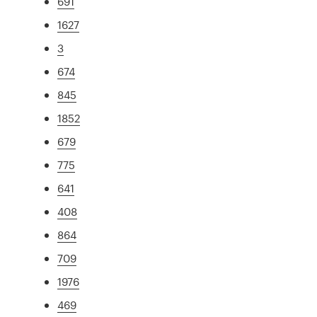
691
1627
3
674
845
1852
679
775
641
408
864
709
1976
469