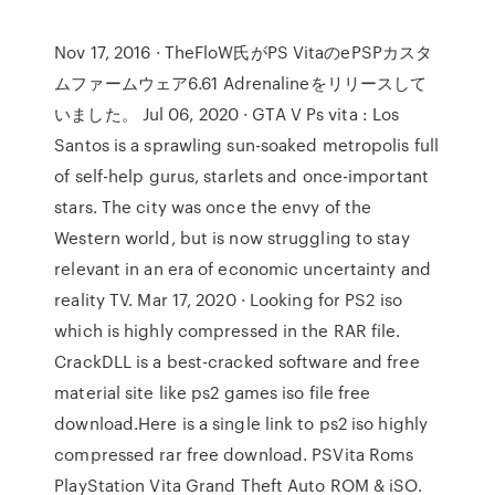
Nov 17, 2016 · TheFloW氏がPS VitaのePSPカスタ
ムファームウェア6.61 Adrenalineをリリースして
いました。 Jul 06, 2020 · GTA V Ps vita : Los
Santos is a sprawling sun-soaked metropolis full
of self-help gurus, starlets and once-important
stars. The city was once the envy of the
Western world, but is now struggling to stay
relevant in an era of economic uncertainty and
reality TV. Mar 17, 2020 · Looking for PS2 iso
which is highly compressed in the RAR file.
CrackDLL is a best-cracked software and free
material site like ps2 games iso file free
download.Here is a single link to ps2 iso highly
compressed rar free download. PSVita Roms
PlayStation Vita Grand Theft Auto ROM & iSO.