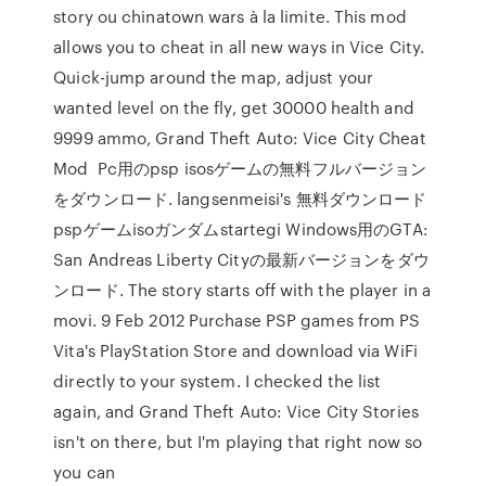
story ou chinatown wars à la limite. This mod
allows you to cheat in all new ways in Vice City.
Quick-jump around the map, adjust your
wanted level on the fly, get 30000 health and
9999 ammo, Grand Theft Auto: Vice City Cheat
Mod Pc用のpsp isosゲームの無料フルバージョン
をダウンロード. langsenmeisi's 無料ダウンロード
pspゲームisoガンダムstartegi Windows用のGTA:
San Andreas Liberty Cityの最新バージョンをダウ
ンロード. The story starts off with the player in a
movi. 9 Feb 2012 Purchase PSP games from PS
Vita's PlayStation Store and download via WiFi
directly to your system. I checked the list
again, and Grand Theft Auto: Vice City Stories
isn't on there, but I'm playing that right now so
you can