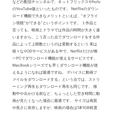
などの配信チャンネルで、ネットフリックスやhulu
のYouTube版といったものです。 Netflixのダウン
ロード機能で大きなメリットといえば、“オフライ
ン視聴”ができる“というポイントです。 １作品と
言っても、映画とドラマでは作品の時間が大きく違
いますから、こう言った点でダウンロードをする作
品によって上限数というのは変動するという 実は
様々なVODサービスがある中で、Netflixだけが唯
一PCでダウンロード機能が使えるサービスです。
MacBookシリーズでも早くダウンロード機能が使
えるようになれば最適ですね。 デバイスに動画フ
ァイルをダウンロードする」という点では、ストリ
ーミング再生もダウンロード再生も同じです。 移
動中や出かける前など、ちょっとした空き時間に動
画が見たくなった場合に最適です。 サイズは画質
や長さに依存しますが、映画の場合は1本1GB程度