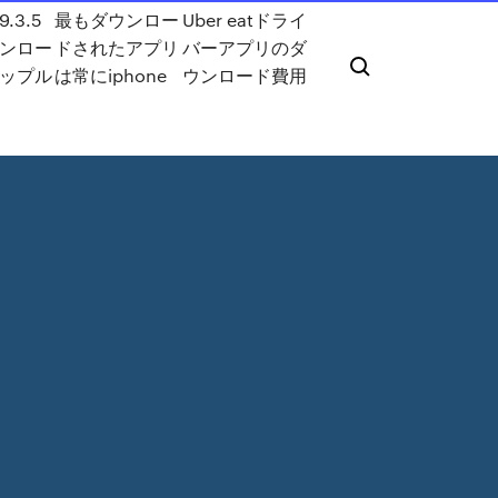
9.3.5
最もダウンロー
Uber eatドライ
ンロー
ドされたアプリ
バーアプリのダ
ップル
は常にiphone
ウンロード費用